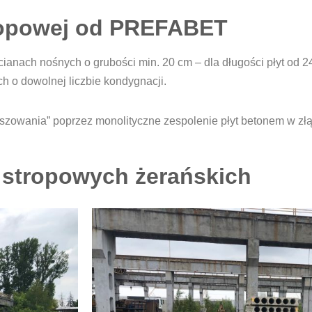
ropowej od PREFABET
ianach nośnych o grubości min. 20 cm – dla długości płyt od 2
h o dowolnej liczbie kondygnacji.
iszowania” poprzez monolityczne zespolenie płyt betonem w zł
t stropowych żerańskich