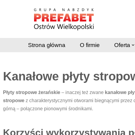
Przejdź
do
treści
Strona główna
O firmie
Oferta
Kanałowe płyty strop
Płyty stropowe żerańskie
– inaczej też zwane
kanałowe pły
stropowe
z charakterystycznymi otworami biegnącymi przez ca
górną – połączone pionowymi środnikami.
Korzyści wykorzystywania 