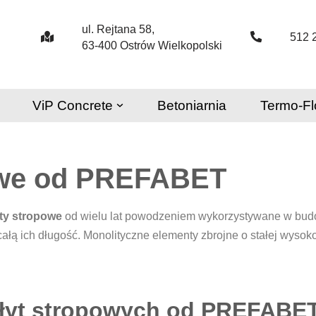
ul. Rejtana 58,
512 
63-400 Ostrów Wielkopolski
ViP Concrete
Betoniarnia
Termo-Fl
owe od PREFABET
ty stropowe
od wielu lat powodzeniem wykorzystywane w bud
łą ich długość. Monolityczne elementy zbrojne o stałej wysoko
płyt stropowych od PREFABE