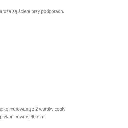
aroża są ścięte przy podporach.
adkę murowaną z 2 warstw cegły
 płytami równej 40 mm.