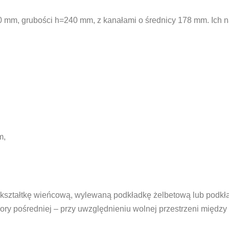
90 mm, grubości h=240 mm, z kanałami o średnicy 178 mm. Ich n
m,
 kształtkę wieńcową, wylewaną podkładkę żelbetową lub podkł
ry pośredniej – przy uwzględnieniu wolnej przestrzeni między