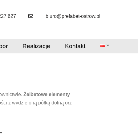
227 627
biuro@prefabet-ostrow.pl
oor
Realizacje
Kontakt
ownictwie.
Żelbetowe elementy
ści z wydzieloną półką dolną orz
T