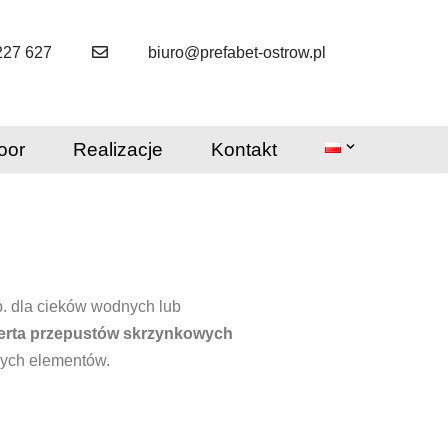
227 627
biuro@prefabet-ostrow.pl
oor
Realizacje
Kontakt
. dla cieków wodnych lub
erta przepustów skrzynkowych
zych elementów.