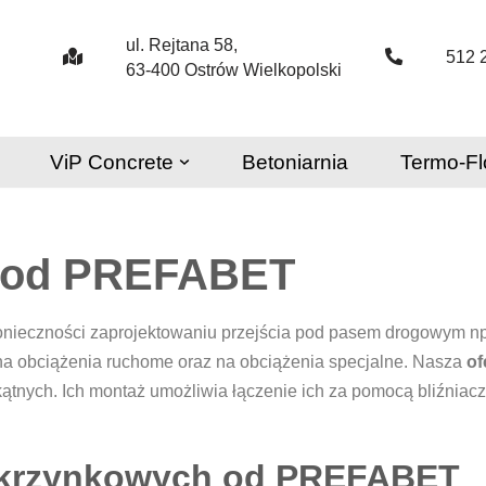
ul. Rejtana 58,
512 
63-400 Ostrów Wielkopolski
ViP Concrete
Betoniarnia
Termo-Fl
e od PREFABET
konieczności zaprojektowaniu przejścia pod pasem drogowym np
a obciążenia ruchome oraz na obciążenia specjalne. Nasza
of
kątnych. Ich montaż umożliwia łączenie ich za pomocą bliźniac
skrzynkowych od PREFABET